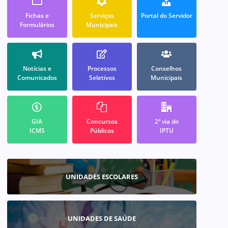
Fichas e
Serviços
Portal do Servidor
Formulários
Municipais
Notícias e
Processos
Conselhos
Comunicados
Seletivos
Municipais
GIA
Concursos
2ª via do
ICMS
Públicos
IPTU
UNIDADES ESCOLARES
UNIDADES DE SAÚDE