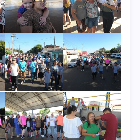
2 de julho de 2026
INFRAESTRUTURA
ENGENHEIRO COELHO RECEBE
CIPA
MOTONIVELADORA 0 KM PARA
ÇÃO DO
FORTALECER A INFRAESTRUTURA
 BPM/I
DA ÁREA RURAL