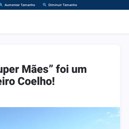
Aumentar Tamanho
Diminuir Tamanho
uper Mães” foi um
iro Coelho!