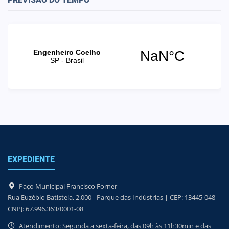
PREVISÃO DO TEMPO
EXPEDIENTE
Paço Municipal Francisco Forner
Rua Euzébio Batistela, 2.000 - Parque das Indústrias | CEP: 13445-048
CNPJ: 67.996.363/0001-08
Atendimento: Segunda a sexta-feira, das 09h às 11h30min e das