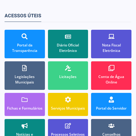
ACESSOS ÚTEIS
Portal da
Diário Oficial
Nota Fiscal
Transparência
Eletrônico
Eletrônica
Legislações
Licitações
Conta de Água
Municipais
Online
Fichas e Formulários
Serviços Municipais
Portal do Servidor
Notícias e
Processos Seletivos
Conselhos