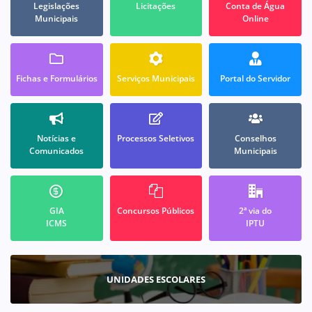
Legislações
Licitações
Conta de Água
Municipais
Online
Fichas e Formulários
Serviços Municipais
Portal do Servidor
Notícias e
Processos Seletivos
Conselhos
Comunicados
Municipais
GIA
Concursos Públicos
2ª via do
ICMS
IPTU
UNIDADES ESCOLARES