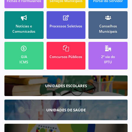
Fichas e Formulários
Serviços Municipais
Portal do Servidor
Notícias e
Processos Seletivos
Conselhos
Comunicados
Municipais
GIA
Concursos Públicos
2ª via do
ICMS
IPTU
UNIDADES ESCOLARES
UNIDADES DE SAÚDE