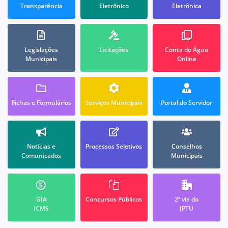
Transparência
Eletrônico
Eletrônica
Legislações
Licitações
Conta de Água
Municipais
Online
Fichas e Formulários
Serviços Municipais
Portal do Servidor
Notícias e
Processos Seletivos
Conselhos
Comunicados
Municipais
GIA
Concursos Públicos
2ª via do
ICMS
IPTU