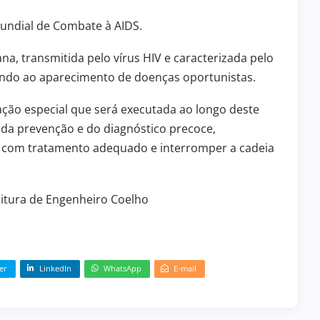
2 de julho de 2026
INFRAESTRUTURA
undial de Combate à AIDS.
ENGENHEIRO COELHO RECEBE
CIPA
MOTONIVELADORA 0 KM PARA
a, transmitida pelo vírus HIV e caracterizada pelo
ÇÃO DO
FORTALECER A INFRAESTRUTURA
ando ao aparecimento de doenças oportunistas.
 BPM/I
DA ÁREA RURAL
ão especial que será executada ao longo deste
 da prevenção e do diagnóstico precoce,
a com tratamento adequado e interromper a cadeia
itura de Engenheiro Coelho
er
LinkedIn
WhatsApp
E-mail