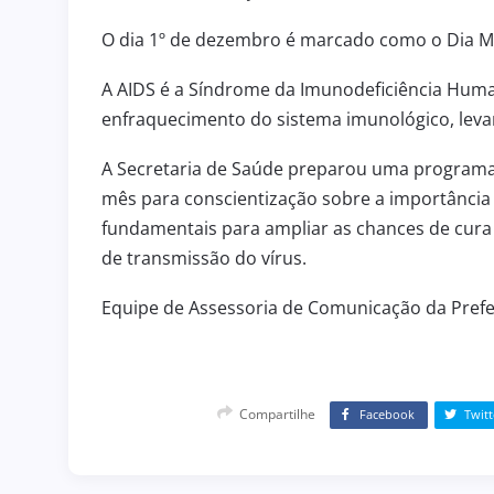
O dia 1º de dezembro é marcado como o Dia M
3 de julho de 2026
HOMENAGEM
ENGENHEIRO COELHO PARTI
A AIDS é a Síndrome da Imunodeficiência Human
de 2026
DA SOLENIDADE DE ASSUN
enfraquecimento do sistema imunológico, lev
R
NOVO COMANDANTE DO 36º
A Secretaria de Saúde preparou uma programaç
mês para conscientização sobre a importância
fundamentais para ampliar as chances de cur
de transmissão do vírus.
Equipe de Assessoria de Comunicação da Prefe
Compartilhe
Facebook
Twitt