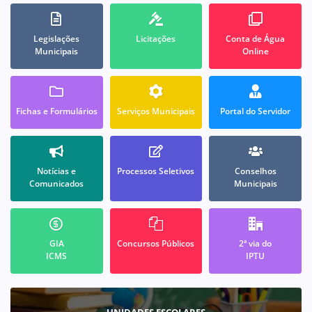
Legislações
Licitações
Conta de Água
Municipais
Online
Fichas e Formulários
Serviços Municipais
Portal do Servidor
Notícias e
Processos Seletivos
Conselhos
Comunicados
Municipais
GIA
Concursos Públicos
2ª via do
ICMS
IPTU