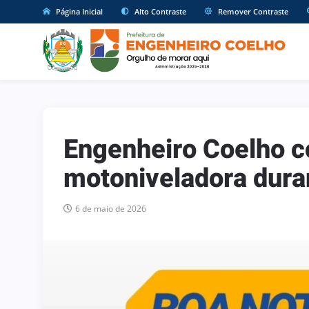
Página Inicial
Alto Contraste
Remover Contraste
Engenheiro Coelho c
motoniveladora dura
6 de maio de 2026