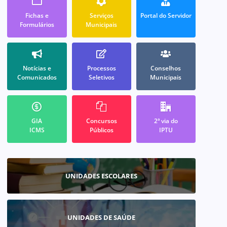
Fichas e
Serviços
Portal do Servidor
Formulários
Municipais
Notícias e
Processos
Conselhos
Comunicados
Seletivos
Municipais
GIA
Concursos
2ª via do
ICMS
Públicos
IPTU
UNIDADES ESCOLARES
UNIDADES DE SAÚDE