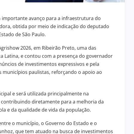
2 de julho de 2026
INFRAESTRUTURA
ENGENHEIRO COELHO RECEBE
 importante avanço para a infraestrutura do
CIPA
MOTONIVELADORA 0 KM PARA
dora, obtida por meio de indicação do deputado
ÇÃO DO
FORTALECER A INFRAESTRUTURA
stado de São Paulo.
 BPM/I
DA ÁREA RURAL
grishow 2026, em Ribeirão Preto, uma das
ica Latina, e contou com a presença do governador
anúncios de investimentos expressivos e pela
s municípios paulistas, reforçando o apoio ao
cipal e será utilizada principalmente na
 contribuindo diretamente para a melhoria da
la e da qualidade de vida da população.
entre o município, o Governo do Estado e o
unhoz, que tem atuado na busca de investimentos