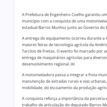
3 de julho de 2026
HOMENAGEM
A Prefeitura de Engenheiro Coelho garantiu um
ENGENHEIRO COELHO PARTI
município com a conquista de uma motonivela
de 2026
DA SOLENIDADE DE ASSUN
estadual Barros Munhoz junto ao Governo do E
R
NOVO COMANDANTE DO 36º
A entrega do equipamento ocorreu durante a A
maiores feiras de tecnologia agrícola da Amér
Tarcísio de Freitas. O evento foi marcado por 
entrega de maquinários agrícolas para diverso
desenvolvimento regional. ￼
A motoniveladora passa a integrar a frota muni
manutenção de estradas rurais e vias urbanas,
mobilidade, do escoamento da produção agríco
A conquista reforça a importância da parceria 
trabalho de articulação do deputado Barros M