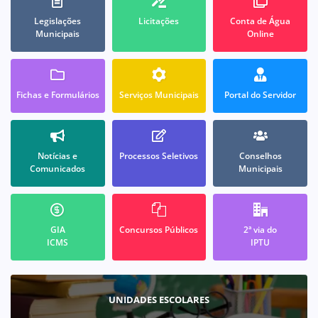
Legislações
Licitações
Conta de Água
Municipais
Online
Fichas e Formulários
Serviços Municipais
Portal do Servidor
Notícias e
Processos Seletivos
Conselhos
Comunicados
Municipais
GIA
Concursos Públicos
2ª via do
ICMS
IPTU
UNIDADES ESCOLARES