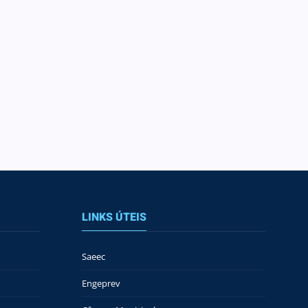
LINKS ÚTEIS
Saeec
Engeprev