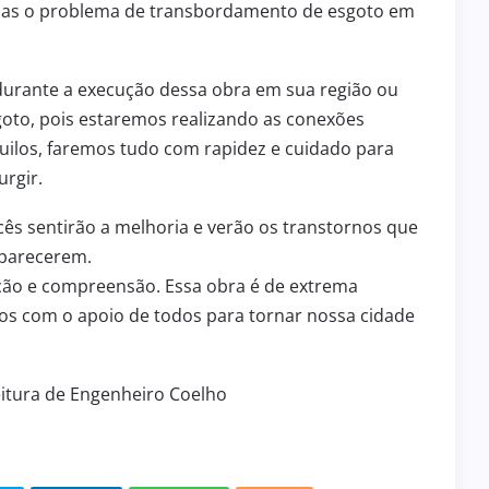
odas o problema de transbordamento de esgoto em
2 de julho de 2026
INFRAESTRUTURA
ENGENHEIRO COELHO RECEBE
ICIPA
MOTONIVELADORA 0 KM PARA
 durante a execução dessa obra em sua região ou
ÇÃO DO
FORTALECER A INFRAESTRUTURA
sgoto, pois estaremos realizando as conexões
º BPM/I
DA ÁREA RURAL
uilos, faremos tudo com rapidez e cuidado para
rgir.
cês sentirão a melhoria e verão os transtornos que
aparecerem.
ão e compreensão. Essa obra é de extrema
s com o apoio de todos para tornar nossa cidade
itura de Engenheiro Coelho