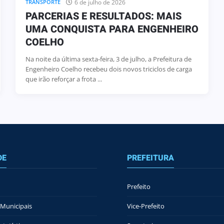
6 de julho de 2026
TRANSPORTE
PARCERIAS E RESULTADOS: MAIS
UMA CONQUISTA PARA ENGENHEIRO
COELHO
Na noite da última sexta-feira, 3 de julho, a Prefeitura de
Engenheiro Coelho recebeu dois novos triciclos de carga
que irão reforçar a frota ...
DE
PREFEITURA
Prefeito
Municipais
Vice-Prefeito