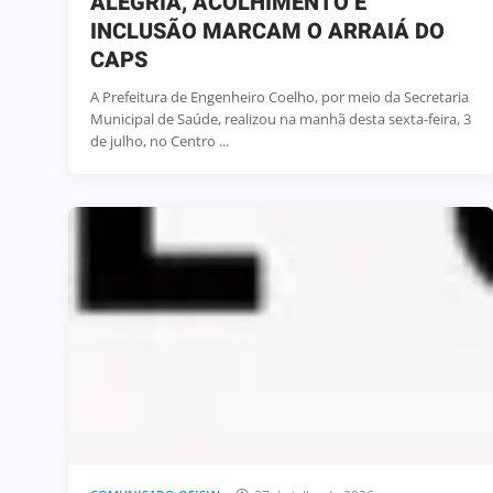
ALEGRIA, ACOLHIMENTO E
INCLUSÃO MARCAM O ARRAIÁ DO
CAPS
A Prefeitura de Engenheiro Coelho, por meio da Secretaria
Municipal de Saúde, realizou na manhã desta sexta-feira, 3
de julho, no Centro ...