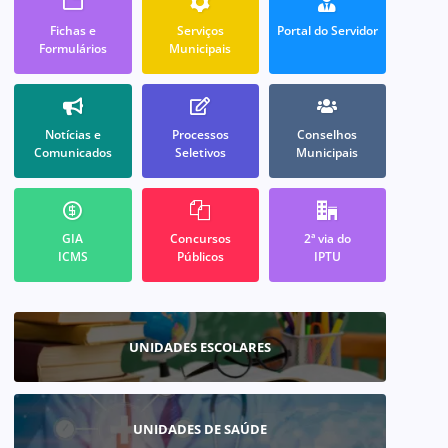
Fichas e
Serviços
Portal do Servidor
Formulários
Municipais
Notícias e
Processos
Conselhos
Comunicados
Seletivos
Municipais
GIA
Concursos
2ª via do
ICMS
Públicos
IPTU
UNIDADES ESCOLARES
UNIDADES DE SAÚDE