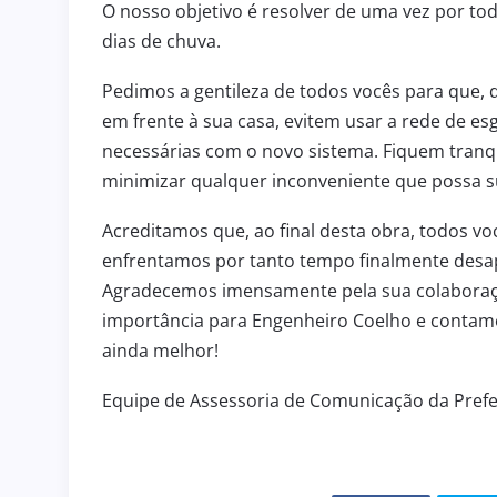
O nosso objetivo é resolver de uma vez por t
dias de chuva.
3 de julho de 2026
HOMENAGEM
ENGENHEIRO COELHO PART
Pedimos a gentileza de todos vocês para que,
 de 2026
DA SOLENIDADE DE ASSUN
em frente à sua casa, evitem usar a rede de e
R
NOVO COMANDANTE DO 36
necessárias com o novo sistema. Fiquem tranq
minimizar qualquer inconveniente que possa su
Acreditamos que, ao final desta obra, todos vo
enfrentamos por tanto tempo finalmente des
Agradecemos imensamente pela sua colaboraç
importância para Engenheiro Coelho e contamo
ainda melhor!
Equipe de Assessoria de Comunicação da Prefe