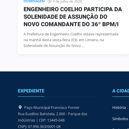
3 de julho de 2026
HOMENAGEM
ENGENHEIRO COELHO PARTICIPA DA
SOLENIDADE DE ASSUNÇÃO DO
NOVO COMANDANTE DO 36º BPM/I
A Prefeitura de Engenheiro Coelho esteve representada
na manhã desta sexta-feira (03), em Limeira, na
Solenidade de Assunção do Novo ...
EXPEDIENTE
A CIDA
Paço Municipal Francisco Forner
História
Rua Euzébio Batistela, 2.000 - Parque das
Símbolos 
Indústrias | CEP: 13445-048
CNPJ: 67.996.363/0001-08