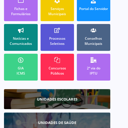
Fichas e
Serviços
Portal do Servidor
Formulários
Municipais
Notícias e
Processos
Conselhos
Comunicados
Seletivos
Municipais
GIA
Concursos
2ª via do
ICMS
Públicos
IPTU
UNIDADES ESCOLARES
UNIDADES DE SAÚDE