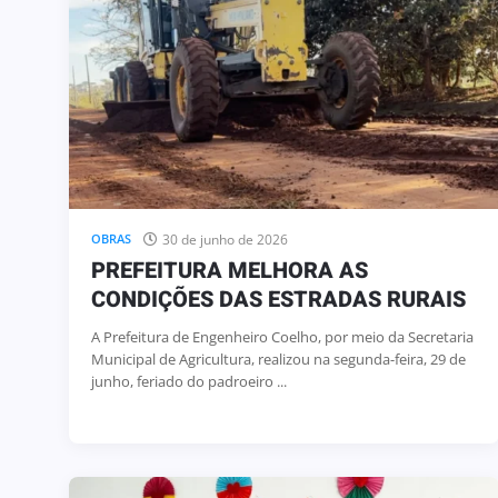
3 de julho de 2026
HOMENAGEM
ENGENHEIRO COELHO PARTI
de 2026
DA SOLENIDADE DE ASSUN
R
NOVO COMANDANTE DO 36º
30 de junho de 2026
OBRAS
PREFEITURA MELHORA AS
CONDIÇÕES DAS ESTRADAS RURAIS
A Prefeitura de Engenheiro Coelho, por meio da Secretaria
Municipal de Agricultura, realizou na segunda-feira, 29 de
junho, feriado do padroeiro ...