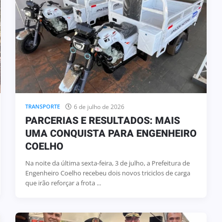
2 de julho de 2026
INFRAESTRUTURA
ENGENHEIRO COELHO RECEBE
CIPA
MOTONIVELADORA 0 KM PARA
ÇÃO DO
FORTALECER A INFRAESTRUTURA
 BPM/I
DA ÁREA RURAL
6 de julho de 2026
TRANSPORTE
PARCERIAS E RESULTADOS: MAIS
UMA CONQUISTA PARA ENGENHEIRO
COELHO
Na noite da última sexta-feira, 3 de julho, a Prefeitura de
Engenheiro Coelho recebeu dois novos triciclos de carga
que irão reforçar a frota ...