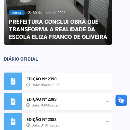
30 de junho de 2026
OBRAS
PREFEITURA CONCLUI OBRA QUE
TRANSFORMA A REALIDADE DA
HOME
ESCOLA ELIZA FRANCO DE OLIVEIRA
DIA 
DIÁRIO OFICIAL
EDIÇÃO Nº 2390
Data: 05/08/2026
EDIÇÃO Nº 2389
Data: 03/08/2026
EDIÇÃO Nº 2388
Data: 31/07/2026