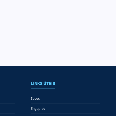
LINKS ÚTEIS
Saeec
Engeprev