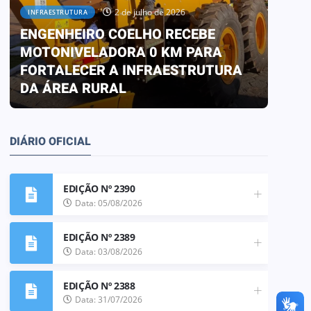
2 de julho de 2026
INFRAESTRUTURA
ENGENHEIRO COELHO RECEBE
OBRAS
MOTONIVELADORA 0 KM PARA
PREF
FORTALECER A INFRAESTRUTURA
TRA
DA ÁREA RURAL
ESCO
DIÁRIO OFICIAL
EDIÇÃO Nº 2390
Data: 05/08/2026
EDIÇÃO Nº 2389
Data: 03/08/2026
EDIÇÃO Nº 2388
Data: 31/07/2026