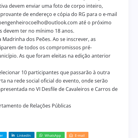
tiva devem enviar uma foto de corpo inteiro,
provante de endereço e cópia do RG para o e-mail
oengenheirocoelho@outlook.com até o próximo
tes devem ter no mínimo 18 anos.
a Madrinha dos Peões. Ao se inscrever, as
iparem de todos os compromissos pré-
nicípio. As que foram eleitas na edição anterior
elecionar 10 participantes que passarão à outra
a na rede social oficial do evento, onde serão
apresentada no VI Desfile de Cavaleiros e Carros de
artamento de Relações Públicas
er
LinkedIn
WhatsApp
E-mail