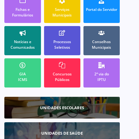
Fichas e
Serviços
Portal do Servidor
Formulários
Municipais
Notícias e
Processos
Conselhos
Comunicados
Seletivos
Municipais
GIA
Concursos
2ª via do
ICMS
Públicos
IPTU
UNIDADES ESCOLARES
UNIDADES DE SAÚDE