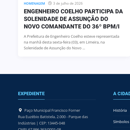
3 de julho de 2026
HOMENAGEM
ENGENHEIRO COELHO PARTICIPA DA
SOLENIDADE DE ASSUNÇÃO DO
NOVO COMANDANTE DO 36º BPM/I
A Prefeitura de Engenheiro Coelho esteve representada
na manhã desta sexta-feira (03), em Limeira, na
Solenidade de Assunção do Novo ...
EXPEDIENTE
A CIDA
Paço Municipal Francisco Forner
História
Rua Euzébio Batistela, 2.000 - Parque das
Símbolos 
Indústrias | CEP: 13445-048
CNPJ: 67.996.363/0001-08