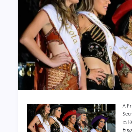
A Pr
Secr
estã
Enge