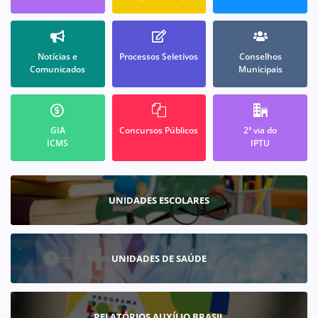
Notícias e
Processos Seletivos
Conselhos
Comunicados
Municipais
GIA
Concursos Públicos
2ª via do
ICMS
IPTU
UNIDADES ESCOLARES
UNIDADES DE SAÚDE
RELATÓRIOS AUXÍLIO BRASIL