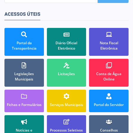
ACESSOS ÚTEIS
Portal da
Diário Oficial
Nota Fiscal
Transparência
Eletrônico
Eletrônica
Legislações
Licitações
Conta de Água
Municipais
Online
Fichas e Formulários
Serviços Municipais
Portal do Servidor
Notícias e
Processos Seletivos
Conselhos