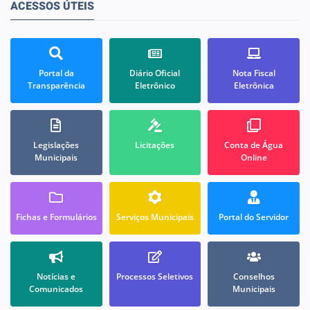
ACESSOS ÚTEIS
Portal da
Diário Oficial
Nota Fiscal
Transparência
Eletrônico
Eletrônica
Legislações
Licitações
Conta de Água
Municipais
Online
Fichas e Formulários
Serviços Municipais
Portal do Servidor
Notícias e
Processos Seletivos
Conselhos
Comunicados
Municipais