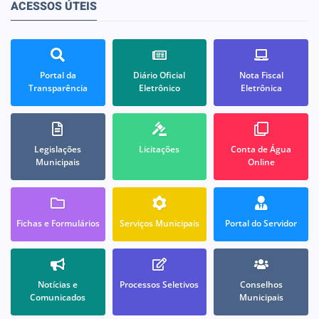
ACESSOS ÚTEIS
Portal da
Diário Oficial
Nota Fiscal
Transparência
Eletrônico
Eletrônica
Legislações
Licitações
Conta de Água
Municipais
Online
Fichas e Formulários
Serviços Municipais
Portal do Servidor
Notícias e
Processos Seletivos
Conselhos
Comunicados
Municipais