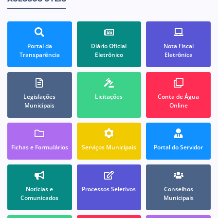
Portal da
Diário Oficial
Nota Fiscal
Transparência
Eletrônico
Eletrônica
Legislações
Licitações
Conta de Água
Municipais
Online
Fichas e Formulários
Serviços Municipais
Portal do Servidor
Notícias e
Processos Seletivos
Conselhos
Comunicados
Municipais