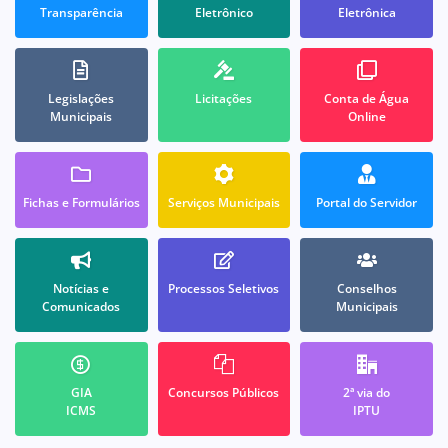
Transparência
Eletrônico
Eletrônica
Legislações
Licitações
Conta de Água
Municipais
Online
Fichas e Formulários
Serviços Municipais
Portal do Servidor
Notícias e
Processos Seletivos
Conselhos
Comunicados
Municipais
GIA
Concursos Públicos
2ª via do
ICMS
IPTU