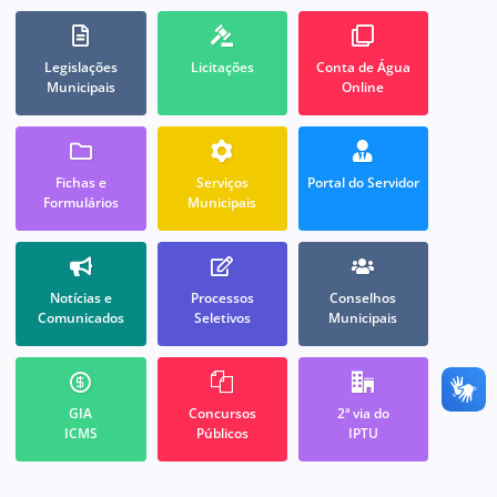
Legislações
Licitações
Conta de Água
Municipais
Online
Fichas e
Serviços
Portal do Servidor
Formulários
Municipais
Notícias e
Processos
Conselhos
Comunicados
Seletivos
Municipais
GIA
Concursos
2ª via do
ICMS
Públicos
IPTU