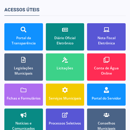
ACESSOS ÚTEIS
Portal da
Diário Oficial
Nota Fiscal
Transparência
Eletrônico
Eletrônica
Legislações
Licitações
Conta de Água
Municipais
Online
Fichas e Formulários
Serviços Municipais
Portal do Servidor
Notícias e
Processos Seletivos
Conselhos
Comunicados
Municipais