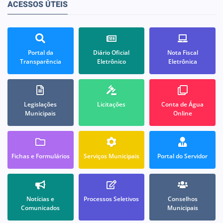
ACESSOS ÚTEIS
Portal da
Diário Oficial
Nota Fiscal
Transparência
Eletrônico
Eletrônica
Legislações
Licitações
Conta de Água
Municipais
Online
Fichas e Formulários
Serviços Municipais
Portal do Servidor
Notícias e
Processos Seletivos
Conselhos
Comunicados
Municipais