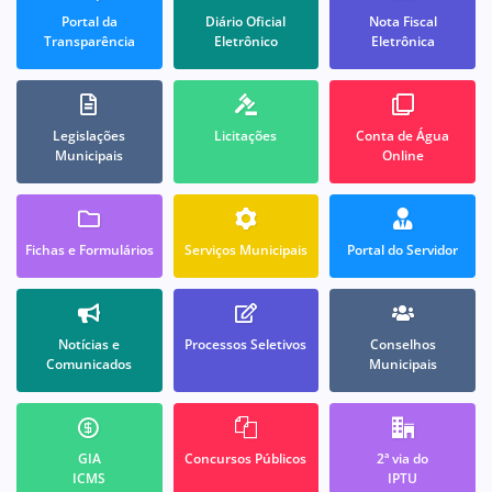
Portal da
Diário Oficial
Nota Fiscal
Transparência
Eletrônico
Eletrônica
Legislações
Licitações
Conta de Água
Municipais
Online
Fichas e Formulários
Serviços Municipais
Portal do Servidor
Notícias e
Processos Seletivos
Conselhos
Comunicados
Municipais
GIA
Concursos Públicos
2ª via do
ICMS
IPTU