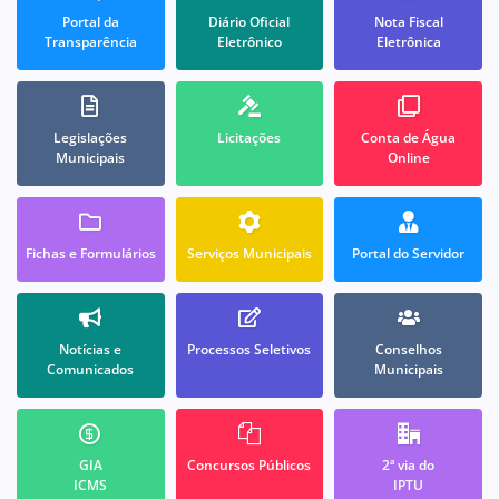
Portal da
Diário Oficial
Nota Fiscal
Transparência
Eletrônico
Eletrônica
Legislações
Licitações
Conta de Água
Municipais
Online
Fichas e Formulários
Serviços Municipais
Portal do Servidor
Notícias e
Processos Seletivos
Conselhos
Comunicados
Municipais
GIA
Concursos Públicos
2ª via do
ICMS
IPTU