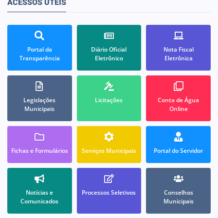
ACESSOS ÚTEIS
Portal da
Diário Oficial
Nota Fiscal
Transparência
Eletrônico
Eletrônica
Legislações
Licitações
Conta de Água
Municipais
Online
Fichas e Formulários
Serviços Municipais
Portal do Servidor
Notícias e
Processos Seletivos
Conselhos
Comunicados
Municipais