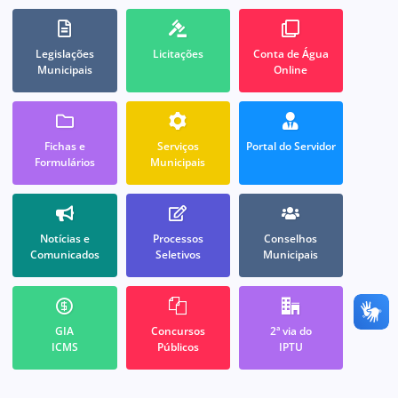
Legislações
Licitações
Conta de Água
Municipais
Online
Fichas e
Serviços
Portal do Servidor
Formulários
Municipais
Notícias e
Processos
Conselhos
Comunicados
Seletivos
Municipais
GIA
Concursos
2ª via do
ICMS
Públicos
IPTU