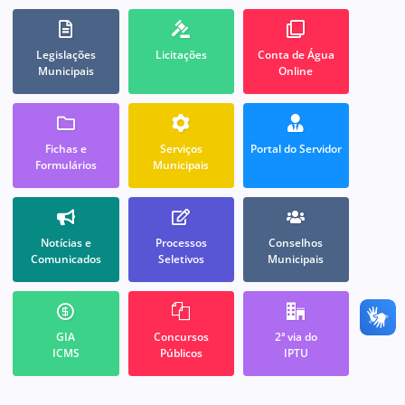
Legislações
Licitações
Conta de Água
Municipais
Online
Fichas e
Serviços
Portal do Servidor
Formulários
Municipais
Notícias e
Processos
Conselhos
Comunicados
Seletivos
Municipais
GIA
Concursos
2ª via do
ICMS
Públicos
IPTU