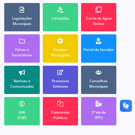
Legislações
Licitações
Conta de Água
Municipais
Online
Fichas e
Serviços
Portal do Servidor
Formulários
Municipais
Notícias e
Processos
Conselhos
Comunicados
Seletivos
Municipais
GIA
Concursos
2ª via do
ICMS
Públicos
IPTU