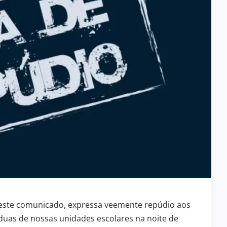
deste comunicado, expressa veemente repúdio aos
duas de nossas unidades escolares na noite de