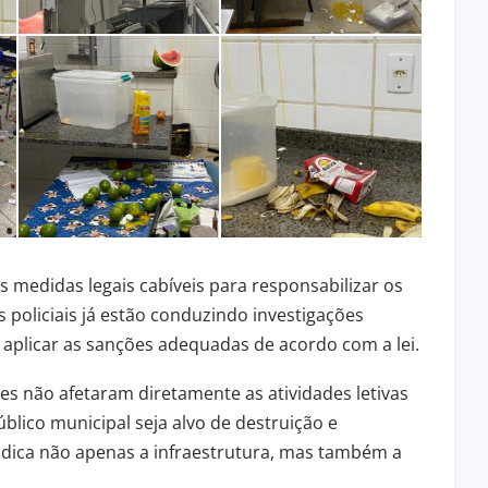
2 de julho de 2026
INFRAESTRUTURA
ENGENHEIRO COELHO RECEBE
CIPA
MOTONIVELADORA 0 KM PARA
ÇÃO DO
FORTALECER A INFRAESTRUTURA
 BPM/I
DA ÁREA RURAL
 medidas legais cabíveis para responsabilizar os
 policiais já estão conduzindo investigações
e aplicar as sanções adequadas de acordo com a lei.
es não afetaram diretamente as atividades letivas
blico municipal seja alvo de destruição e
dica não apenas a infraestrutura, mas também a