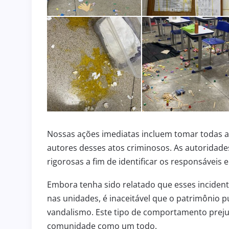
3 de julho de 2026
HOMENAGEM
ENGENHEIRO COELHO PARTI
de 2026
DA SOLENIDADE DE ASSUN
R
NOVO COMANDANTE DO 36º
Nossas ações imediatas incluem tomar todas as
autores desses atos criminosos. As autoridades
rigorosas a fim de identificar os responsáveis 
Embora tenha sido relatado que esses incident
nas unidades, é inaceitável que o patrimônio pú
vandalismo. Este tipo de comportamento preju
comunidade como um todo.