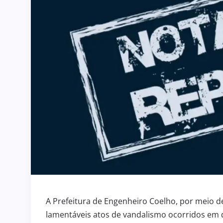
A Prefeitura de Engenheiro Coelho, por meio 
lamentáveis atos de vandalismo ocorridos em 