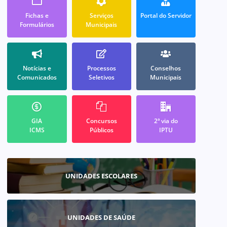
Fichas e
Serviços
Portal do Servidor
Formulários
Municipais
Notícias e
Processos
Conselhos
Comunicados
Seletivos
Municipais
GIA
Concursos
2ª via do
ICMS
Públicos
IPTU
UNIDADES ESCOLARES
UNIDADES DE SAÚDE