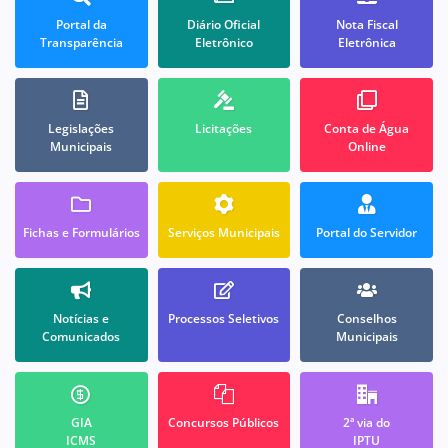
Portal da
Diário Oficial
Nota Fiscal
Transparência
Eletrônico
Eletrônica
Legislações
Licitações
Conta de Água
Municipais
Online
Fichas e Formulários
Serviços Municipais
Portal do Servidor
Notícias e
Processos Seletivos
Conselhos
Comunicados
Municipais
GIA
Concursos Públicos
2ª via do
ICMS
IPTU