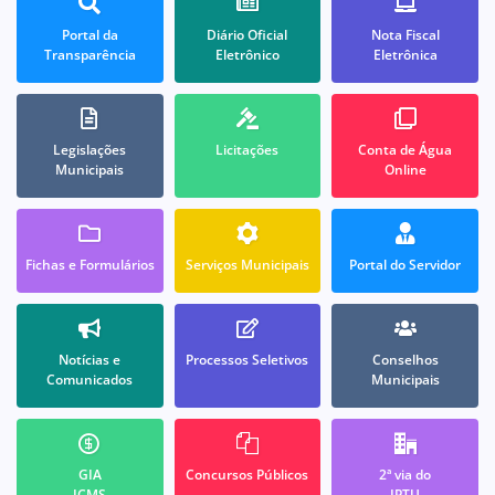
Portal da
Diário Oficial
Nota Fiscal
Transparência
Eletrônico
Eletrônica
Legislações
Licitações
Conta de Água
Municipais
Online
Fichas e Formulários
Serviços Municipais
Portal do Servidor
Notícias e
Processos Seletivos
Conselhos
Comunicados
Municipais
GIA
Concursos Públicos
2ª via do
ICMS
IPTU