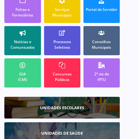
Fichas e
Serviços
Portal do Servidor
Formulários
Municipais
Notícias e
Processos
Conselhos
Comunicados
Seletivos
Municipais
GIA
Concursos
2ª via do
ICMS
Públicos
IPTU
UNIDADES ESCOLARES
UNIDADES DE SAÚDE