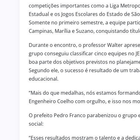
competições importantes como a Liga Metropoli
Estadual e os Jogos Escolares do Estado de São 
3 de julho de 2026
HOMENAGEM
Somente no primeiro semestre, a equipe partic
ENGENHEIRO COELHO PARTI
de 2026
DA SOLENIDADE DE ASSUN
Campinas, Marília e Suzano, conquistando títu
R
NOVO COMANDANTE DO 36º
Durante o encontro, o professor Walter apres
grupo conseguiu classificar cinco equipes no 
boa parte dos objetivos previstos no planejam
Segundo ele, o sucesso é resultado de um trab
educacional.
“Mais do que medalhas, nós estamos formando
Engenheiro Coelho com orgulho, e isso nos mot
O prefeito Pedro Franco parabenizou o grupo 
social:
“Esses resultados mostram o talento e a dedic