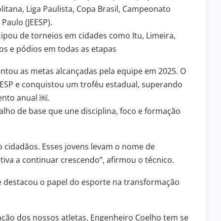
tana, Liga Paulista, Copa Brasil, Campeonato
2 de julho de 2026
INFRAESTRUTURA
Paulo (JEESP).
ENGENHEIRO COELHO RECEBE
ipou de torneios em cidades como Itu, Limeira,
CIPA
MOTONIVELADORA 0 KM PARA
ÇÃO DO
FORTALECER A INFRAESTRUTURA
los e pódios em todas as etapas
 BPM/I
DA ÁREA RURAL
entou as metas alcançadas pela equipe em 2025. O
JEESP e conquistou um troféu estadual, superando
ento anual ￼.
alho de base que une disciplina, foco e formação
 cidadãos. Esses jovens levam o nome de
iva a continuar crescendo”, afirmou o técnico.
e destacou o papel do esporte na transformação
ação dos nossos atletas. Engenheiro Coelho tem se