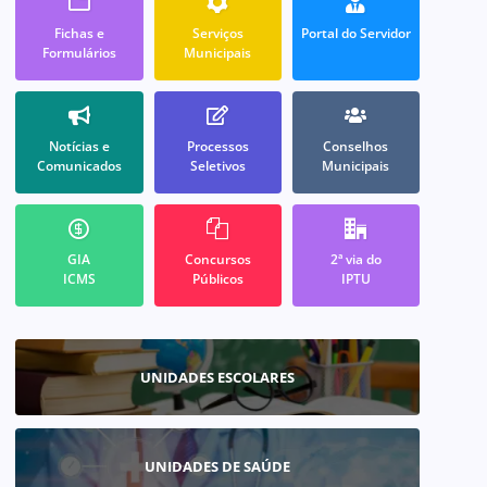
Fichas e
Serviços
Portal do Servidor
Formulários
Municipais
Notícias e
Processos
Conselhos
Comunicados
Seletivos
Municipais
GIA
Concursos
2ª via do
ICMS
Públicos
IPTU
UNIDADES ESCOLARES
UNIDADES DE SAÚDE