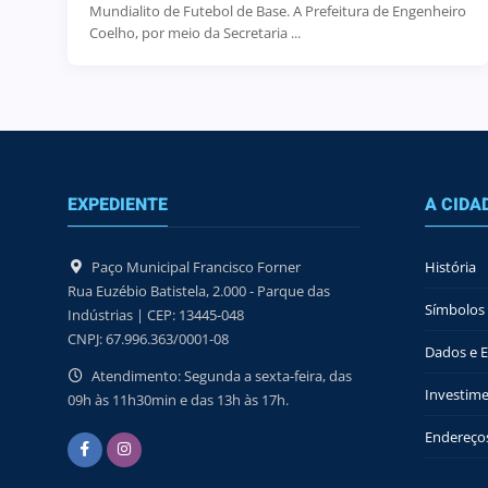
Mundialito de Futebol de Base. A Prefeitura de Engenheiro
Coelho, por meio da Secretaria ...
EXPEDIENTE
A CIDA
Paço Municipal Francisco Forner
História
Rua Euzébio Batistela, 2.000 - Parque das
Símbolos 
Indústrias | CEP: 13445-048
CNPJ: 67.996.363/0001-08
Dados e Es
Atendimento: Segunda a sexta-feira, das
Investime
09h às 11h30min e das 13h às 17h.
Endereços