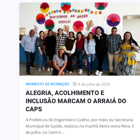
6
UI OBRA QUE
28 de julho de 2026
ALIDADE DA
HOMENAGEM
CO DE OLIVEIRA
DIA DO AGRICULTOR
6 de julho de 2026
MOMENTO DE INTERAÇÃO
ALEGRIA, ACOLHIMENTO E
INCLUSÃO MARCAM O ARRAIÁ DO
CAPS
A Prefeitura de Engenheiro Coelho, por meio da Secretaria
Municipal de Saúde, realizou na manhã desta sexta-feira, 3
de julho, no Centro ...