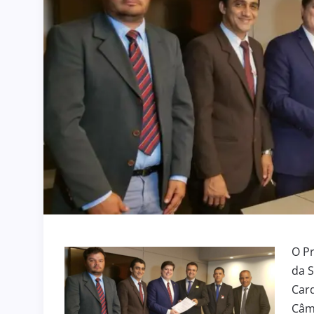
O Pr
da S
Car
Câma