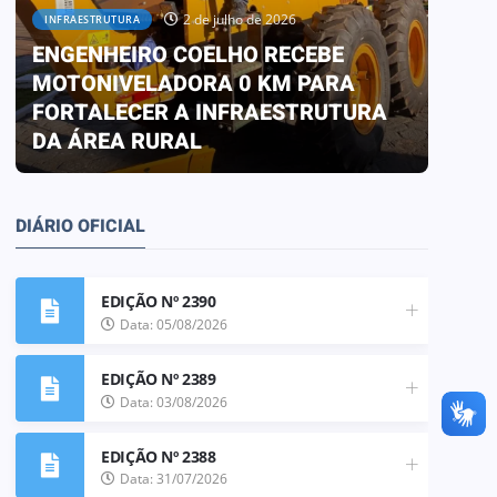
2 de julho de 2026
INFRAESTRUTURA
ENGENHEIRO COELHO RECEBE
OBRAS
MOTONIVELADORA 0 KM PARA
PREF
FORTALECER A INFRAESTRUTURA
TRA
DA ÁREA RURAL
ESCO
DIÁRIO OFICIAL
EDIÇÃO Nº 2390
Data: 05/08/2026
EDIÇÃO Nº 2389
Data: 03/08/2026
EDIÇÃO Nº 2388
Data: 31/07/2026