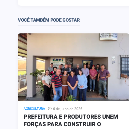
6
VOCÊ TAMBÉM PODE GOSTAR
UI OBRA QUE
28 de julho de 2026
ALIDADE DA
HOMENAGEM
CO DE OLIVEIRA
DIA DO AGRICULTOR
6 de julho de 2026
AGRICULTURA
PREFEITURA E PRODUTORES UNEM
FORÇAS PARA CONSTRUIR O