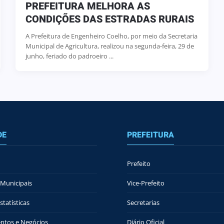
PREFEITURA MELHORA AS
CONDIÇÕES DAS ESTRADAS RURAIS
A Prefeitura de Engenheiro Coelho, por meio da Secretaria
Municipal de Agricultura, realizou na segunda-feira, 29 de
junho, feriado do padroeiro ...
DE
PREFEITURA
Prefeito
Municipais
Vice-Prefeito
tatísticas
Secretarias
ntos e Negócios
Diário Oficial