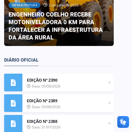
2 de julho de 2026
INFRAESTRUTURA
ENGENHEIRO COELHO RECEBE
OBRAS
MOTONIVELADORA 0 KM PARA
PREF
FORTALECER A INFRAESTRUTURA
TRA
DA ÁREA RURAL
ESCO
DIÁRIO OFICIAL
EDIÇÃO Nº 2390
Data: 05/08/2026
EDIÇÃO Nº 2389
Data: 03/08/2026
EDIÇÃO Nº 2388
Data: 31/07/2026