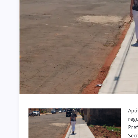
Após
regu
Pref
Secr