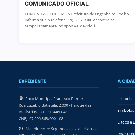
COMUNICADO OFICIAL
COMUNICADO OFICIAL A Prefeitura de Engenheiro Coelho
informa que o telefone (19) 3857-8000 encontra-se
temporariamente indisponível devido à ...
EXPEDIENTE
A CIDA
Paço Municipal Francisco Forner
História
Rua Euzébio Batistela, 2.000 - Parque das
Símbolos 
Indústrias | CEP: 13445-048
CNPJ: 67.996.363/0001-08
Dados e Es
Atendimento: Segunda a sexta-feira, das
Investime