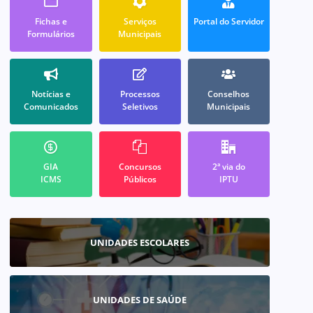
Fichas e
Serviços
Portal do Servidor
Formulários
Municipais
Notícias e
Processos
Conselhos
Comunicados
Seletivos
Municipais
GIA
Concursos
2ª via do
ICMS
Públicos
IPTU
UNIDADES ESCOLARES
UNIDADES DE SAÚDE