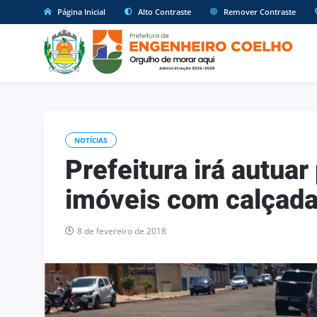
Página Inicial
Alto Contraste
Remover Contraste
NOTÍCIAS
Prefeitura irá autuar
imóveis com calçada 
8 de fevereiro de 2018