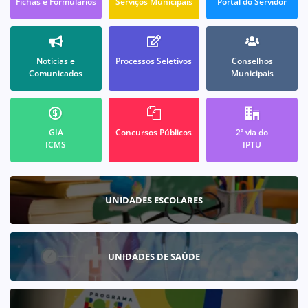
Fichas e Formulários
Serviços Municipais
Portal do Servidor
Notícias e
Processos Seletivos
Conselhos
Comunicados
Municipais
GIA
Concursos Públicos
2ª via do
ICMS
IPTU
UNIDADES ESCOLARES
UNIDADES DE SAÚDE