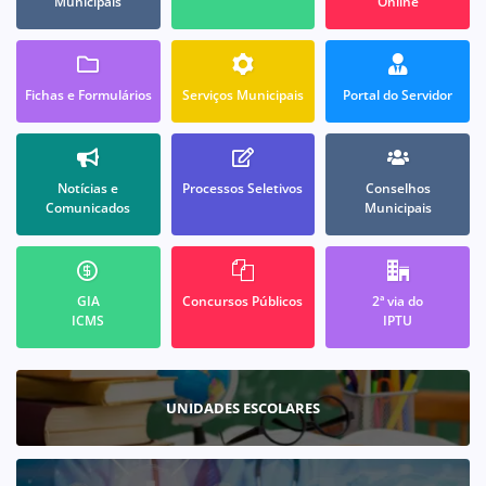
Municipais
Online
Fichas e Formulários
Serviços Municipais
Portal do Servidor
Notícias e
Processos Seletivos
Conselhos
Comunicados
Municipais
GIA
Concursos Públicos
2ª via do
ICMS
IPTU
UNIDADES ESCOLARES