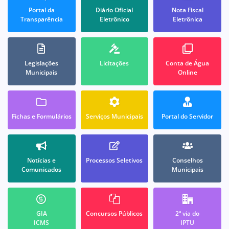
Portal da
Diário Oficial
Nota Fiscal
Transparência
Eletrônico
Eletrônica
Legislações
Licitações
Conta de Água
Municipais
Online
Fichas e Formulários
Serviços Municipais
Portal do Servidor
Notícias e
Processos Seletivos
Conselhos
Comunicados
Municipais
GIA
Concursos Públicos
2ª via do
ICMS
IPTU