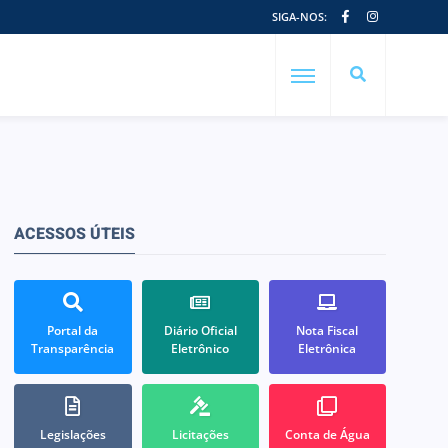
SIGA-NOS:
ACESSOS ÚTEIS
Portal da
Diário Oficial
Nota Fiscal
Transparência
Eletrônico
Eletrônica
Legislações
Licitações
Conta de Água