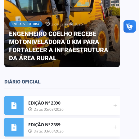
2 de julho de 2026
INFRAESTRUTURA
ENGENHEIRO COELHO RECEBE
OBRAS
MOTONIVELADORA 0 KM PARA
PREF
FORTALECER A INFRAESTRUTURA
TRA
DA ÁREA RURAL
ESCO
DIÁRIO OFICIAL
EDIÇÃO Nº 2390
Data: 05/08/2026
EDIÇÃO Nº 2389
Data: 03/08/2026