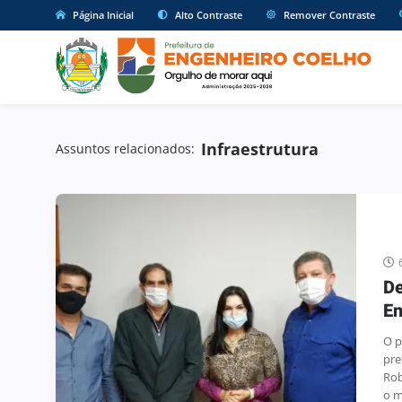
Página Inicial
Alto Contraste
Remover Contraste
Infraestrutura
Assuntos relacionados:
De
En
O p
pre
Rob
o mu