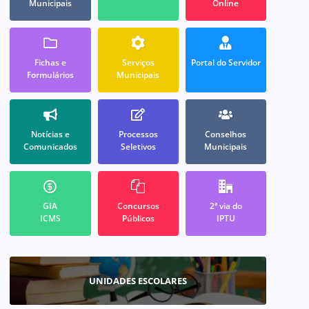
Municipais
Online
Fichas e
Serviços
Portal do Servidor
Formulários
Municipais
Notícias e
Processos
Conselhos
Comunicados
Seletivos
Municipais
GIA
Concursos
2ª via do
ICMS
Públicos
IPTU
UNIDADES ESCOLARES