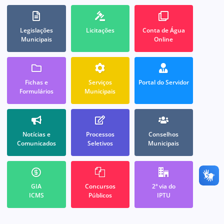
Legislações
Licitações
Conta de Água
Municipais
Online
Fichas e
Serviços
Portal do Servidor
Formulários
Municipais
Notícias e
Processos
Conselhos
Comunicados
Seletivos
Municipais
GIA
Concursos
2ª via do
ICMS
Públicos
IPTU