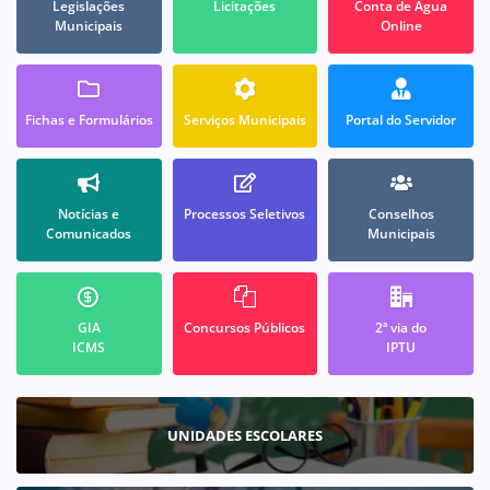
Legislações
Licitações
Conta de Água
Municipais
Online
Fichas e Formulários
Serviços Municipais
Portal do Servidor
Notícias e
Processos Seletivos
Conselhos
Comunicados
Municipais
GIA
Concursos Públicos
2ª via do
ICMS
IPTU
UNIDADES ESCOLARES